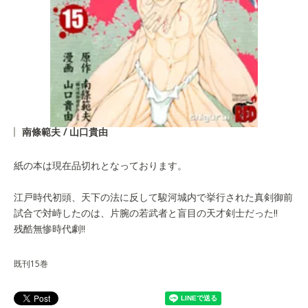
南條範夫 / 山口貴由
紙の本は現在品切れとなっております。
江戸時代初頭、天下の法に反して駿河城内で挙行された真剣御前
試合で対峙したのは、片腕の若武者と盲目の天才剣士だった!!
残酷無惨時代劇!!
既刊15巻