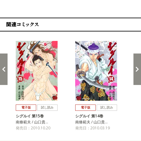
関連コミックス
戻る
進む
電子版
試し読み
電子版
試し読み
シグルイ 第15巻
シグルイ 第14巻
シグ
南條範夫 / 山口貴…
南條範夫 / 山口貴…
南條
発売日：2010.10.20
発売日：2010.03.19
発売