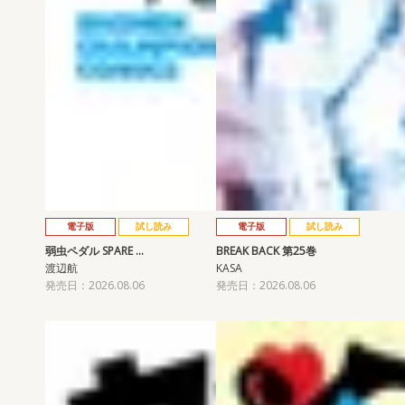
電子版
試し読み
電子版
試し読み
弱虫ペダル SPARE …
BREAK BACK 第25巻
渡辺航
KASA
発売日：2026.08.06
発売日：2026.08.06