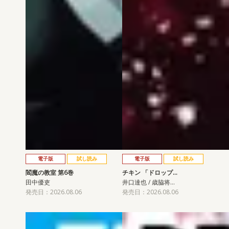
電子版
試し読み
電子版
試し読み
閻魔の教室 第6巻
チキン 「ドロップ…
田中優吏
井口達也 / 歳脇将…
発売日：2026.08.06
発売日：2026.08.06