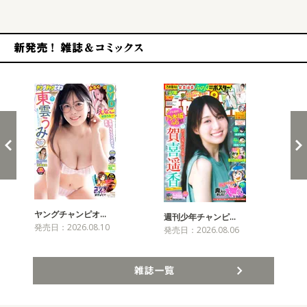
新発売！雑誌&コミックス
ヤングチャンピオ…
チャ
週刊少年チャンピ…
発売日：2026.08.10
発売
発売日：2026.08.06
雑誌一覧