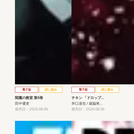
電子版
試し読み
電子版
試し読み
閻魔の教室 第6巻
チキン 「ドロップ…
田中優吏
井口達也 / 歳脇将…
発売日：2026.08.06
発売日：2026.08.06