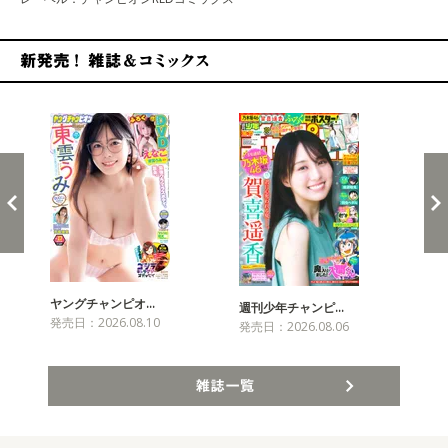
新発売！雑誌&コミックス
ヤングチャンピオ…
チャ
週刊少年チャンピ…
発売日：2026.08.10
発売
発売日：2026.08.06
雑誌一覧