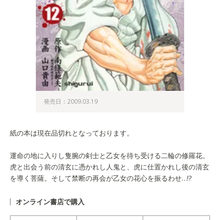
発売日：2009.03.19
紙の本は現在品切れとなっております。
運命の地に入りし隻腕の剣士と乙女を待ち受ける二輪の修羅花。
虎と出会う前の清玄に憑かれし人鬼と、虎に仕置かれし後の清玄
を導く菩薩。そして禁断の再会が乙女の花心を振るわせ…!?
オンライン書店で購入