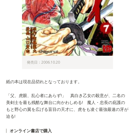
発売日：2006.10.20
紙の本は現在品切れとなっております。
「父、虎眼、乱心者にあらず!」 真白き乙女の殺意が、二名の
美剣士を最も残酷な舞台に向かわしめる! 魔人・忠長の庇護の
もと野心の翼を広げる盲目の天才に、虎をも凌ぐ最強最速の牙が
迫る!
オンライン書店で購入