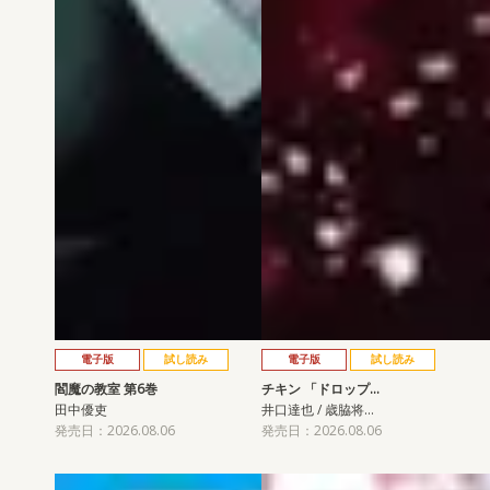
電子版
試し読み
電子版
試し読み
閻魔の教室 第6巻
チキン 「ドロップ…
田中優吏
井口達也 / 歳脇将…
発売日：2026.08.06
発売日：2026.08.06