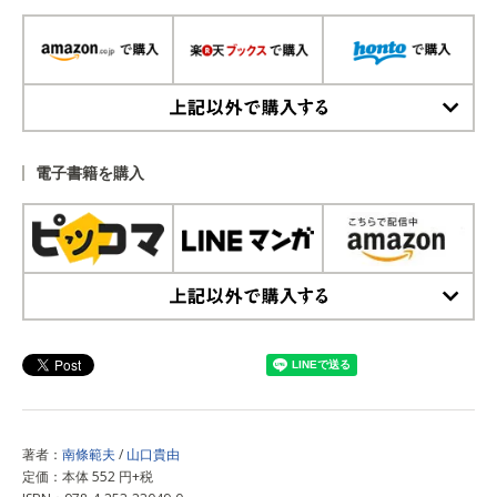
上記以外で購入する
電子書籍を購入
上記以外で購入する
著者：
南條範夫
/
山口貴由
定価：本体 552 円+税