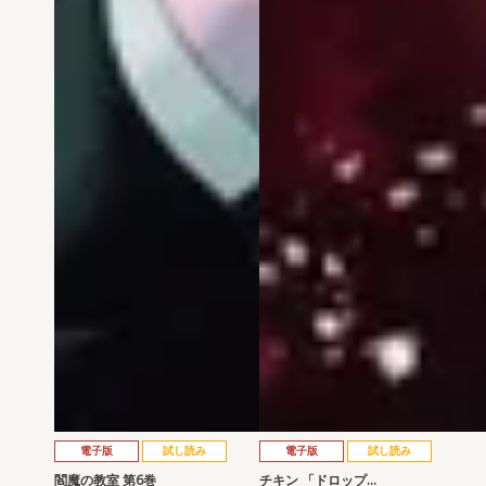
電子版
試し読み
電子版
試し読み
閻魔の教室 第6巻
チキン 「ドロップ…