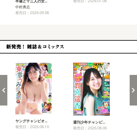
発売日：2026.07.08
発売
半蔵と十三人の女…
中村勇志
発売日：2026.09.08
新発売！雑誌&コミックス
ヤングチャンピオ…
チャ
週刊少年チャンピ…
発売日：2026.08.10
発売
発売日：2026.08.06