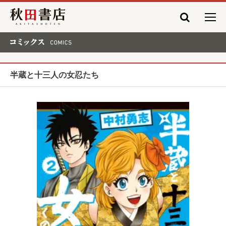
秋田書店
コミックス COMICS
半蔵と十三人の女忍たち