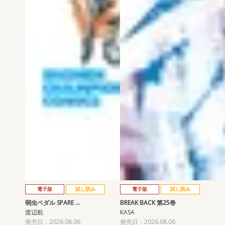
電子版
試し読み
電子版
試し読み
弱虫ペダル SPARE …
BREAK BACK 第25巻
渡辺航
KASA
発売日：2026.08.06
発売日：2026.08.06