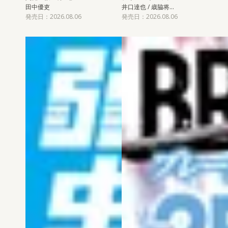
田中優吏
井口達也 / 歳脇将…
発売日：2026.08.06
発売日：2026.08.06