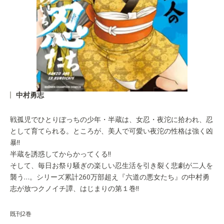
中村勇志
戦孤児でひとりぼっちの少年・半蔵は、女忍・夜沱に拾われ、忍
として育てられる。ところが、美人で可愛い夜沱の性格は強く凶
暴!!
半蔵を誘惑してからかってくる!!
そして、毎日お祭り騒ぎの楽しい忍生活を引き裂く悲劇が二人を
襲う…。シリーズ累計260万部超え『六道の悪女たち』の中村勇
志が放つクノイチ譚、はじまりの第１巻!!
既刊2巻