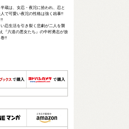
・半蔵は、女忍・夜沱に拾われ、忍と
人で可愛い夜沱の性格は強く凶暴!!
!
しい忍生活を引き裂く悲劇が二人を襲
超え『六道の悪女たち』の中村勇志が放
!!