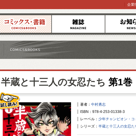
企業
コミックス
雑誌
お知らせ
半蔵と十三人の女忍たち
第1巻
著者：
中村勇志
ISBN：978-4-253-01338-3
試し読み！
レーベル：
少年チャンピオン・コ
シリーズ：
半蔵と十三人の女忍た