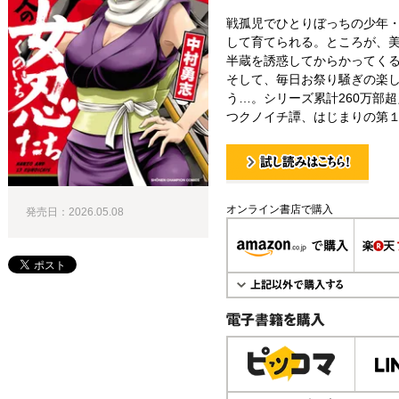
戦孤児でひとりぼっちの少年
して育てられる。ところが、美
半蔵を誘惑してからかってくる!
そして、毎日お祭り騒ぎの楽
う…。シリーズ累計260万部
つクノイチ譚、はじまりの第１巻
試し読み！
オンライン書店で購入
発売日：2026.05.08
電子書籍で購入