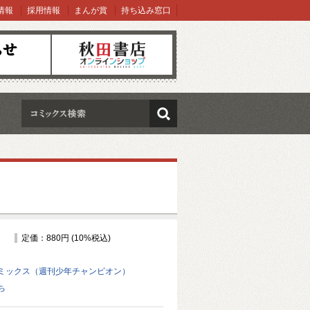
情報
採用情報
まんが賞
持ち込み窓口
オンラインショップ
検索
定価：880円 (10%税込)
ミックス（週刊少年チャンピオン）
ち