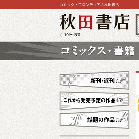
コミック・フロンティアの秋田書店
秋田書店
TOPへ戻る
コミックス
新刊・近刊
これから発売予定
話題の作品