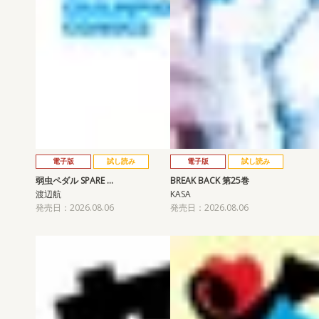
電子版
試し読み
電子版
試し読み
弱虫ペダル SPARE …
BREAK BACK 第25巻
渡辺航
KASA
発売日：2026.08.06
発売日：2026.08.06