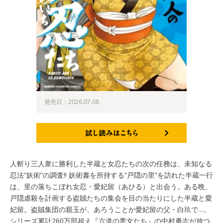
発売日：2026.07.08
試し読みはこちら
人斬り三人衆に勝利した半蔵と女忍たちの次の任務は、未知なる
忍法“妖術”の調査!! 妖術書を所持する“戸隠の里”を訪れた半蔵一行
は、里の落ちこぼれ女忍・愛妃留（あひる）と出会う。ある晩、
戸隠虐殺を計画する盗賊たちの集会を目の当たりにした半蔵と愛
妃留。盗賊集団の親玉が、あろうことか愛妃留の父・白玖で…。
シリーズ累計260万部超え『六道の悪女たち』の中村勇志が放つ