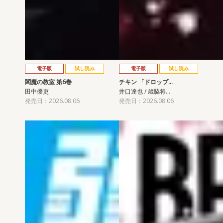
電子版
試し読み
電子版
試し読み
閻魔の教室 第6巻
チキン 「ドロップ…
田中優吏
井口達也 / 歳脇将…
発売日：2026.08.06
発売日：2026.08.06