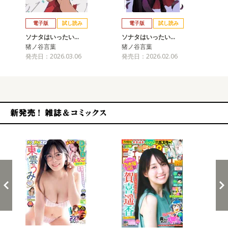
戻る
進む
電子版
試し読み
電子版
試し読み
ソナタはいったい…
ソナタはいったい…
ソ
猪ノ谷言葉
猪ノ谷言葉
猪
発売日：2026.03.06
発売日：2026.02.06
発売
新発売！雑誌&コミックス