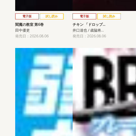
電子版
試し読み
電子版
試し読み
閻魔の教室 第6巻
チキン 「ドロップ…
田中優吏
井口達也 / 歳脇将…
発売日：2026.08.06
発売日：2026.08.06