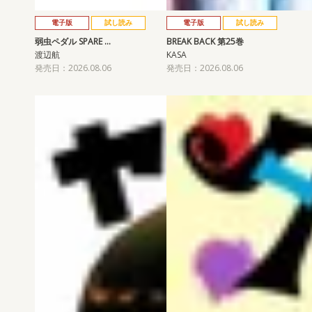
電子版
試し読み
電子版
試し読み
弱虫ペダル SPARE …
BREAK BACK 第25巻
渡辺航
KASA
発売日：2026.08.06
発売日：2026.08.06