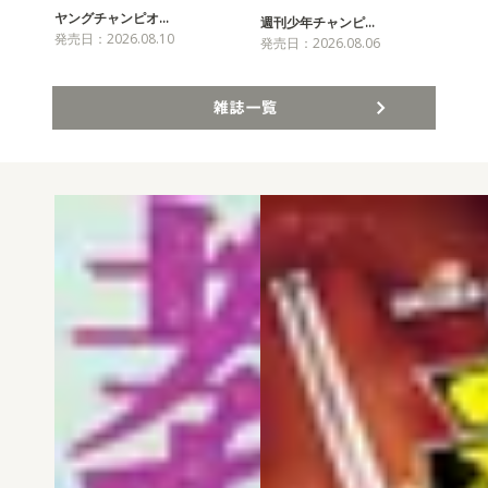
ヤングチャンピオ…
チャ
週刊少年チャンピ…
発売日：2026.08.10
発売
発売日：2026.08.06
雑誌一覧