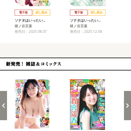
戻る
進む
電子版
試し読み
電子版
試し読み
ソナタはいったい…
ソナタはいったい…
ソ
猪ノ谷言葉
猪ノ谷言葉
猪
発売日：2025.08.07
発売日：2025.12.08
発売
新発売！雑誌&コミックス