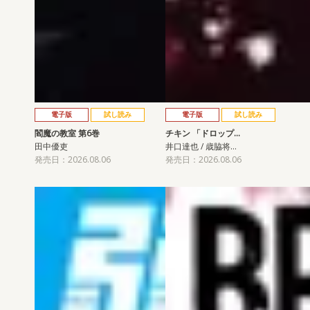
電子版
試し読み
電子版
試し読み
閻魔の教室 第6巻
チキン 「ドロップ…
田中優吏
井口達也 / 歳脇将…
発売日：2026.08.06
発売日：2026.08.06