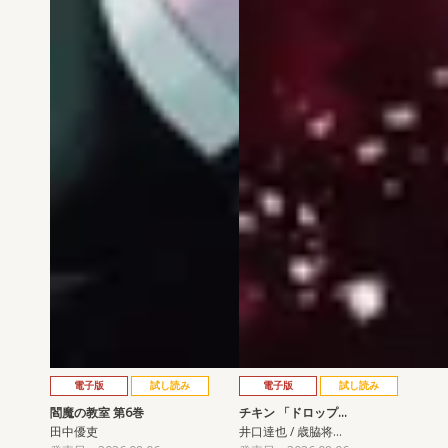
電子版
試し読み
電子版
試し読み
閻魔の教室 第6巻
チキン 「ドロップ…
田中優吏
井口達也 / 歳脇将…