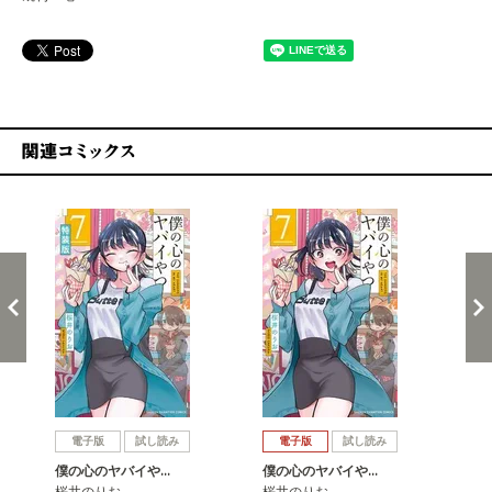
関連コミックス
戻る
進む
電子版
試し読み
電子版
試し読み
僕の心のヤバイや…
僕の心のヤバイや…
僕
桜井のりお
桜井のりお
桜