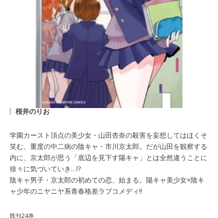
桜井のりお
学園カースト頂点の美少女・山田杏奈の殺害を妄想してはほくそ
笑む、重度の中二病の陰キャ・市川京太郎。だが山田を観察する
内に、京太郎が思う「底辺を見下す陽キャ」とは全然違うことに
徐々に気づいていき…!?
陰キャ男子・京太郎の初めての恋、始まる。陽キャ美少女×陰キ
ャ少年のニヤニヤ系青春格差ラブコメディ!!
既刊24巻