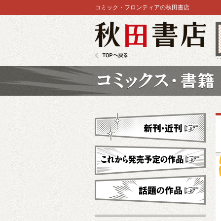
コミック・フロンティアの秋田書店
秋田書店
TOPへ戻る
コミックス
新刊・近刊
これから発売予定
話題の作品