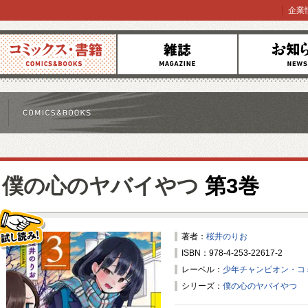
企業
コミックス
雑誌
お知らせ
僕の心のヤバイやつ
第3巻
著者：
桜井のりお
ISBN：978-4-253-22617-2
試し読み！
レーベル：
少年チャンピオン・コ
シリーズ：
僕の心のヤバイやつ