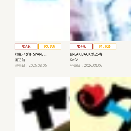
電子版
試し読み
電子版
試し読み
弱虫ペダル SPARE …
BREAK BACK 第25巻
渡辺航
KASA
発売日：2026.08.06
発売日：2026.08.06