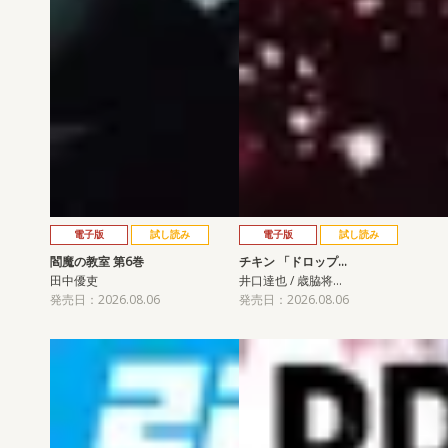
電子版
試し読み
電子版
試し読み
閻魔の教室 第6巻
チキン 「ドロップ…
田中優吏
井口達也 / 歳脇将…
発売日：2026.08.06
発売日：2026.08.06