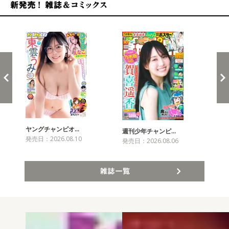
新発売！雑誌&コミックス
ヤングチャンピオ…
チャ
週刊少年チャンピ…
発売日：2026.08.10
発売
発売日：2026.08.06
雑誌一覧