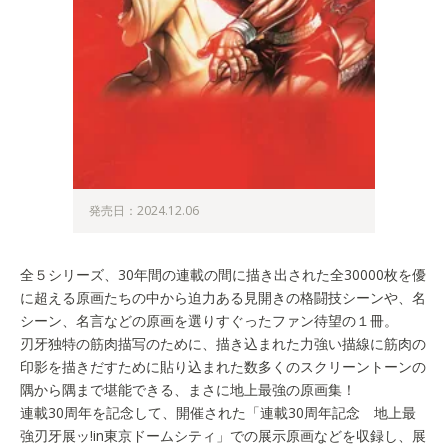
発売日：2024.12.06
全５シリーズ、30年間の連載の間に描き出された全30000枚を優
に超える原画たちの中から迫力ある見開きの格闘技シーンや、名
シーン、名言などの原画を選りすぐったファン待望の１冊。
刃牙独特の筋肉描写のために、描き込まれた力強い描線に筋肉の
印影を描きだすために貼り込まれた数多くのスクリーントーンの
隅から隅まで堪能できる、まさに地上最強の原画集！
連載30周年を記念して、開催された「連載30周年記念 地上最
強刃牙展ッ!in東京ドームシティ」での展示原画などを収録し、展