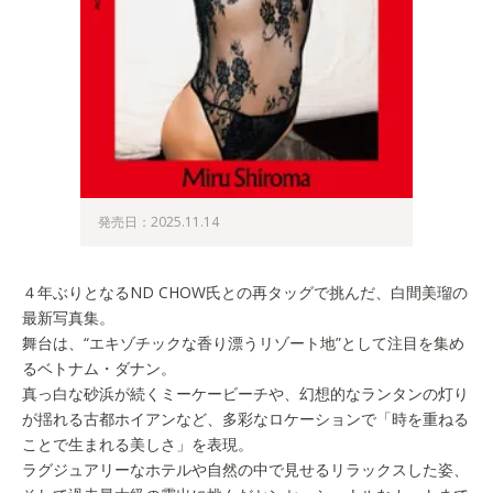
発売日：2025.11.14
４年ぶりとなるND CHOW氏との再タッグで挑んだ、白間美瑠の
最新写真集。
舞台は、“エキゾチックな香り漂うリゾート地”として注目を集め
るベトナム・ダナン。
真っ白な砂浜が続くミーケービーチや、幻想的なランタンの灯り
が揺れる古都ホイアンなど、多彩なロケーションで「時を重ねる
ことで生まれる美しさ」を表現。
ラグジュアリーなホテルや自然の中で見せるリラックスした姿、