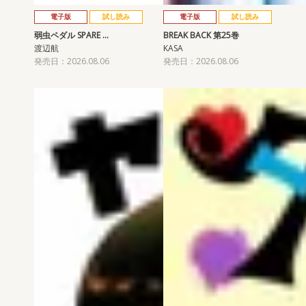
電子版
試し読み
電子版
試し読み
弱虫ペダル SPARE …
BREAK BACK 第25巻
渡辺航
KASA
発売日：2026.08.06
発売日：2026.08.06