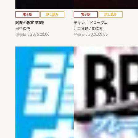
電子版
試し読み
電子版
試し読み
閻魔の教室 第6巻
チキン 「ドロップ…
田中優吏
井口達也 / 歳脇将…
発売日：2026.08.06
発売日：2026.08.06