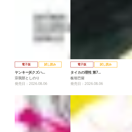
電子版
試し読み
電子版
試し読み
ヤンキーJKクズハ…
タイカの理性 第7…
宗我部としのり
板垣巴留
発売日：2026.08.06
発売日：2026.08.06