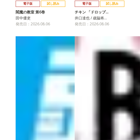
電子版
試し読み
電子版
試し読み
閻魔の教室 第6巻
チキン 「ドロップ…
田中優吏
井口達也 / 歳脇将…
発売日：2026.08.06
発売日：2026.08.06