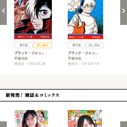
戻る
進む
電子版
試し読み
電子版
試し読み
ブラック・ジャッ…
ブラック・ジャッ…
ブ
手塚治虫
手塚治虫
手
発売日：1974.05.28
発売日：1974.07.18
発売
新発売！雑誌&コミックス