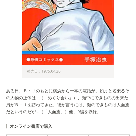
発売日：1975.04.26
ある日、Ｂ・Ｊのもとに横浜から一本の電話が。如月と名乗るそ
の人物の正体は…（「めぐり会い」）、顔中にできものの出来た
男がＢ・Ｊを訪ねてきた。彼が言うには、顔のできものは人面瘡
だというのだが…（「人面瘡」）他、9編を収録。
オンライン書店で購入