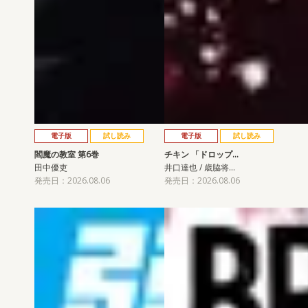
電子版
試し読み
電子版
試し読み
閻魔の教室 第6巻
チキン 「ドロップ…
田中優吏
井口達也 / 歳脇将…
発売日：2026.08.06
発売日：2026.08.06