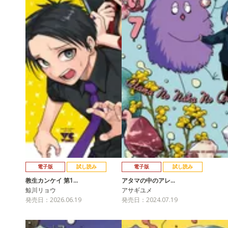
電子版
試し読み
電子版
試し読み
教生カンケイ 第1…
アタマの中のアレ…
鯨川リョウ
アサギユメ
発売日：2026.06.19
発売日：2024.07.19