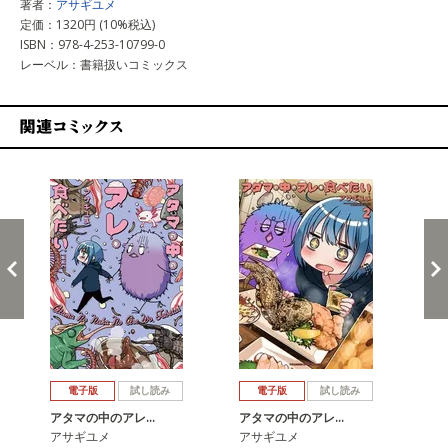
著者：
アサギユメ
定価：1320円 (10%税込)
ISBN：978-4-253-10799-0
レーベル：書籍扱いコミックス
関連コミックス
戻る
進む
電子版
試し読み
電子版
試し読み
アタマの中のアレ…
アタマの中のアレ…
ア
アサギユメ
アサギユメ
ア