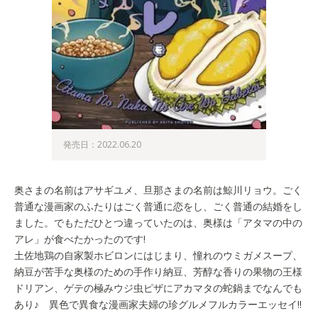
発売日：2022.06.20
奥さまの名前はアサギユメ、旦那さまの名前は鯨川リョウ。ごく
普通な漫画家のふたりはごく普通に恋をし、ごく普通の結婚をし
ました。でもただひとつ違っていたのは、奥様は「アタマの中の
アレ」が食べたかったのです!
土佐地鶏の自家製ホビロンにはじまり、憧れのウミガメスープ、
納豆が苦手な奥様のための手作り納豆、芳醇な香りの果物の王様
ドリアン、ゲテの極みウジ虫ピザにアカマタの蛇鍋までなんでも
あり♪ 異色で異食な漫画家夫婦の珍グルメフルカラーエッセイ!!