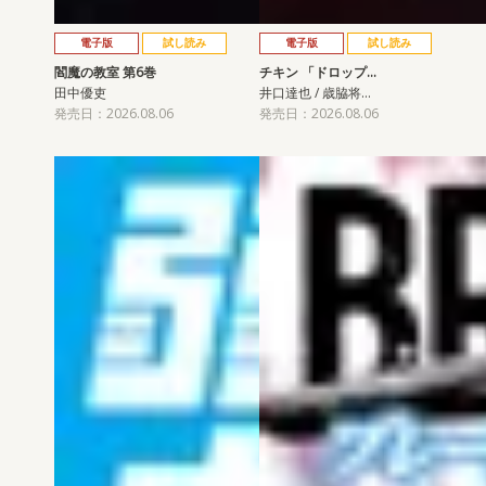
電子版
試し読み
電子版
試し読み
閻魔の教室 第6巻
チキン 「ドロップ…
田中優吏
井口達也 / 歳脇将…
発売日：2026.08.06
発売日：2026.08.06