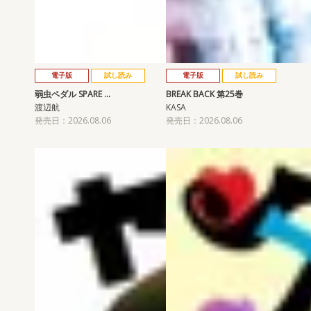
電子版
試し読み
電子版
試し読み
弱虫ペダル SPARE …
BREAK BACK 第25巻
渡辺航
KASA
発売日：2026.08.06
発売日：2026.08.06