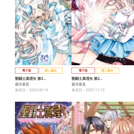
電子版
試し読み
電子版
試し読み
聖闘士真理矢 第3…
聖闘士真理矢 第2…
霜月星良
霜月星良
発売日：2026.06.19
発売日：2025.12.19