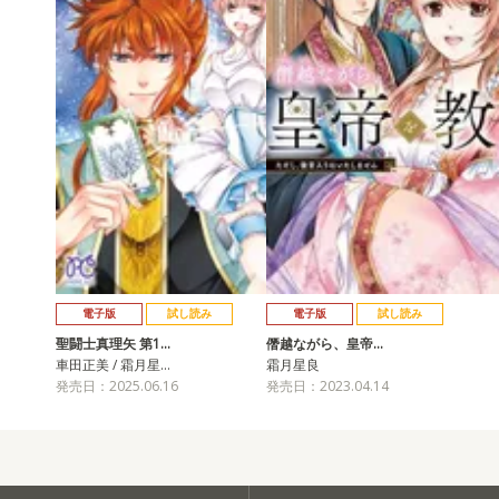
電子版
試し読み
電子版
試し読み
聖闘士真理矢 第1…
僭越ながら、皇帝…
車田正美 / 霜月星…
霜月星良
発売日：2025.06.16
発売日：2023.04.14