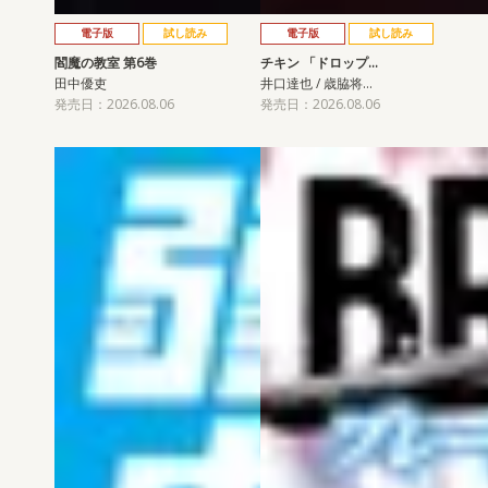
電子版
試し読み
電子版
試し読み
閻魔の教室 第6巻
チキン 「ドロップ…
田中優吏
井口達也 / 歳脇将…
発売日：2026.08.06
発売日：2026.08.06