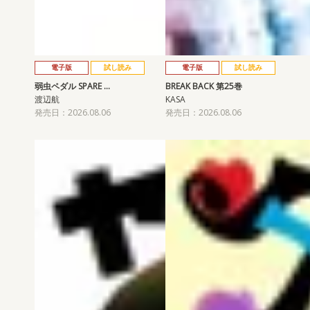
電子版
試し読み
電子版
試し読み
弱虫ペダル SPARE …
BREAK BACK 第25巻
渡辺航
KASA
発売日：2026.08.06
発売日：2026.08.06