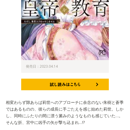
発売日：2023.04.14
試し読みはこちら
相変わらず隙あらば莉世へのアプローチに余念のない朱樹と蒼季
ではあるものの、彼らの成長に手ごたえを感じ始めた莉世。しか
し、同時にふたりの間に漂う澱みのようなものも感じていた…。
そんな折、宮中に凶手の矢が撃ち込まれ…!?