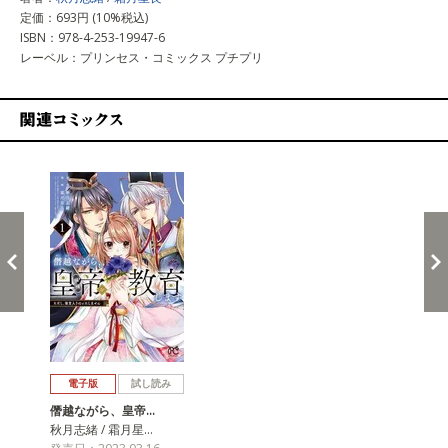
定価：693円 (10%税込)
ISBN：978-4-253-19947-6
レーベル：プリンセス・コミックス プチプリ
関連コミックス
戻る
進む
電子版
試し読み
僭越ながら、皇帝…
秋月志緒 / 霜月星…