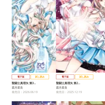
電子版
試し読み
電子版
試し読み
聖闘士真理矢 第3…
聖闘士真理矢 第2…
霜月星良
霜月星良
発売日：2026.06.19
発売日：2025.12.19