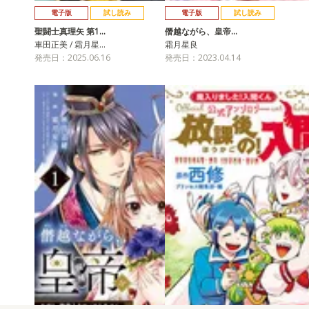
電子版
試し読み
電子版
試し読み
聖闘士真理矢 第1…
僭越ながら、皇帝…
車田正美 / 霜月星…
霜月星良
発売日：2025.06.16
発売日：2023.04.14