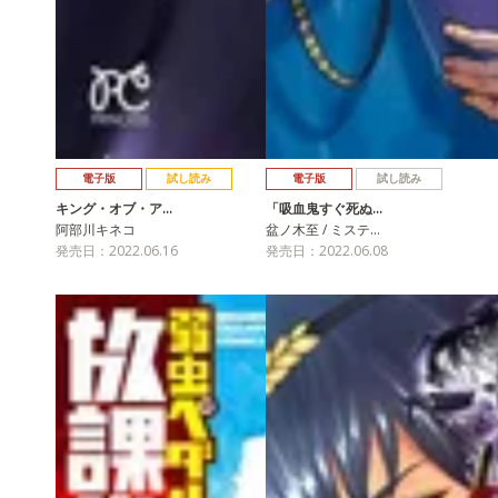
電子版
試し読み
電子版
試し読み
キング・オブ・ア…
「吸血鬼すぐ死ぬ…
阿部川キネコ
盆ノ木至 / ミステ…
発売日：2022.06.16
発売日：2022.06.08