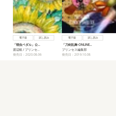
電子版
試し読み
電子版
試し読み
「弱虫ペダル」公…
「刀剣乱舞-ONLINE…
渡辺航 / プリンセ…
プリンセス編集部
発売日：2020.08.06
発売日：2019.10.08