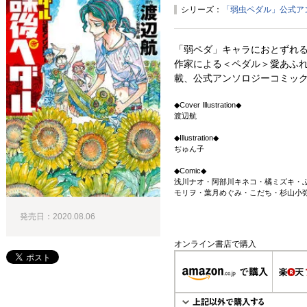
シリーズ：
「弱虫ペダル」公式ア
「弱ペダ」キャラにおとずれる
作家による＜ペダル＞愛あふ
載、公式アンソロジーコミック
◆Cover Illustration◆
渡辺航
◆Illustration◆
ぢゅん子
◆Comic◆
浅川ナオ・阿部川キネコ・橘ミズキ・
モリヲ・葉月めぐみ・こだち・杉山小
発売日：2020.08.06
オンライン書店で購入