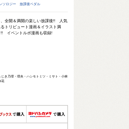
ンソロジー 放課後ペダル
、全開＆満開の楽しい放課後!! 人気
れるトリビュート漫画＆イラスト満
!! イベントルポ漫画も収録!
ふじき乃理・理央・ハシモトミツ・ミサト・小林
弥花