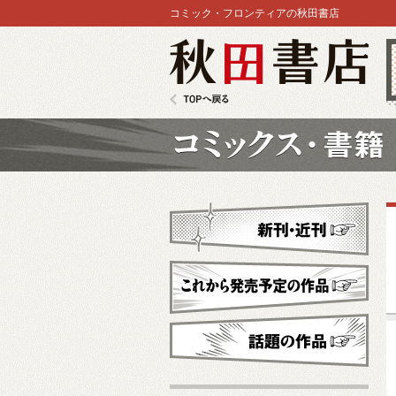
コミック・フロンティアの秋田書店
秋田書店
TOPへ戻る
コミックス
新刊・近刊
これから発売予定
話題の作品