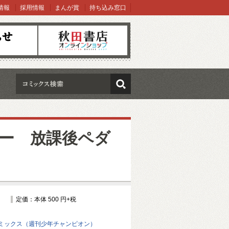
情報
採用情報
まんが賞
持ち込み窓口
オンラインショップ
検索
ー 放課後ペダ
定価：本体 500 円+税
ミックス（週刊少年チャンピオン）