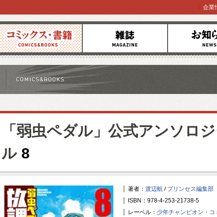
企業
コミックス
雑誌
お知らせ
「弱虫ペダル」公式アンソロジ
ル
8
著者：
渡辺航
/
プリンセス編集部
ISBN：978-4-253-21738-5
レーベル：
少年チャンピオン・コ