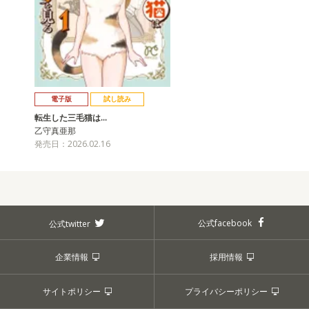
電子版
試し読み
転生した三毛猫は…
乙守真亜那
発売日：2026.02.16
公式facebook
公式twitter
企業情報
採用情報
サイトポリシー
プライバシーポリシー