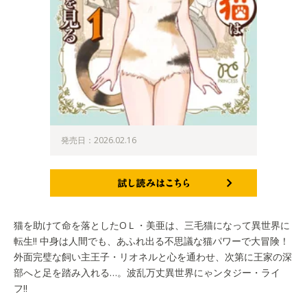
発売日：2026.02.16
試し読みはこちら
猫を助けて命を落としたОＬ・美亜は、三毛猫になって異世界に
転生!! 中身は人間でも、あふれ出る不思議な猫パワーで大冒険！
外面完璧な飼い主王子・リオネルと心を通わせ、次第に王家の深
部へと足を踏み入れる…。波乱万丈異世界にゃンタジー・ライ
フ!!