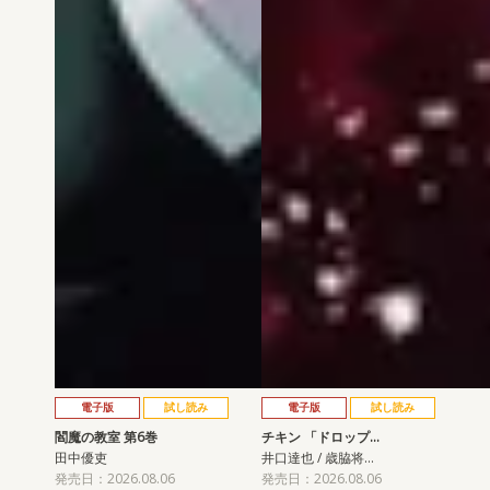
電子版
試し読み
電子版
試し読み
閻魔の教室 第6巻
チキン 「ドロップ…
田中優吏
井口達也 / 歳脇将…
発売日：2026.08.06
発売日：2026.08.06