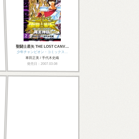
聖闘士星矢 THE LOST CANV…
少年チャンピオン・コミックス…
車田正美 / 手代木史織
発売日：2007.03.08