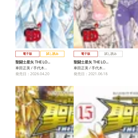
電子版
試し読み
電子版
試し読み
聖闘士星矢 THE LO…
聖闘士星矢 THE LO…
車田正美 / 手代木…
車田正美 / 手代木…
発売日：2026.04.20
発売日：2021.06.18