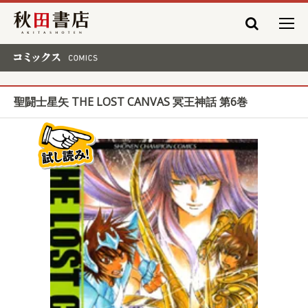
秋田書店
コミックス COMICS
聖闘士星矢 THE LOST CANVAS 冥王神話 第6巻