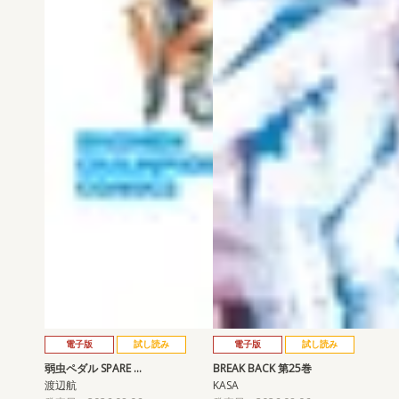
電子版
試し読み
電子版
試し読み
弱虫ペダル SPARE …
BREAK BACK 第25巻
渡辺航
KASA