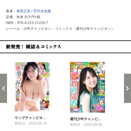
著者：
車田正美
/
手代木史織
定価：本体 419 円+税
ISBN：978-4-253-21226-7
レーベル：少年チャンピオン・コミックス（週刊少年チャンピオン）
新発売！雑誌&コミックス
ヤングチャンピオ…
チャ
週刊少年チャンピ…
発売日：2026.08.10
発売
発売日：2026.08.06