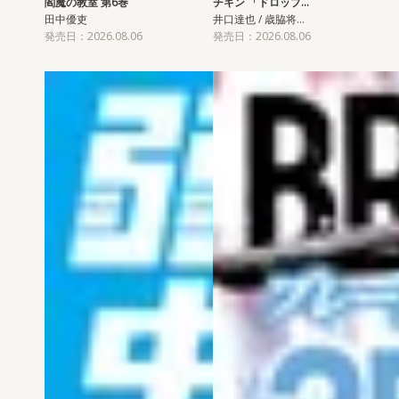
閻魔の教室 第6巻
チキン 「ドロップ…
田中優吏
井口達也 / 歳脇将…
発売日：2026.08.06
発売日：2026.08.06