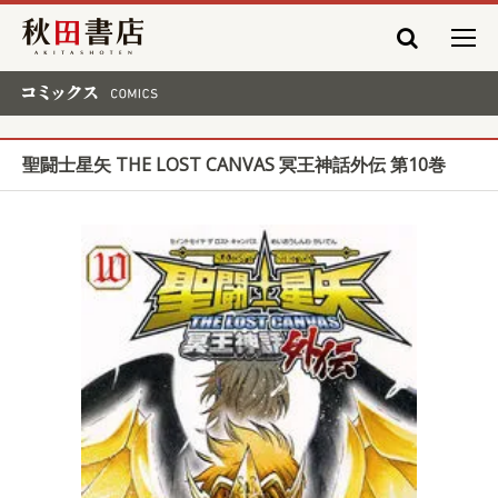
秋田書店
コミックス COMICS
聖闘士星矢 THE LOST CANVAS 冥王神話外伝 第10巻