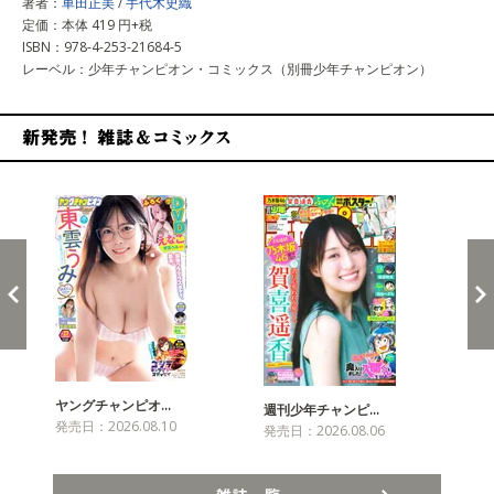
著者：
車田正美
/
手代木史織
定価：本体 419 円+税
ISBN：978-4-253-21684-5
レーベル：少年チャンピオン・コミックス（別冊少年チャンピオン）
新発売！雑誌&コミックス
ヤングチャンピオ…
チャ
週刊少年チャンピ…
発売日：2026.08.10
発売
発売日：2026.08.06