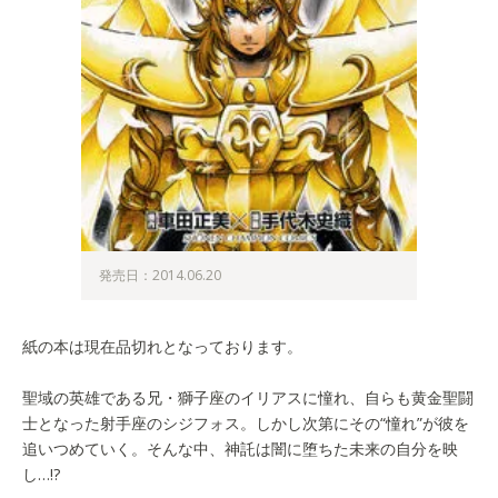
発売日：2014.06.20
紙の本は現在品切れとなっております。
聖域の英雄である兄・獅子座のイリアスに憧れ、自らも黄金聖闘
士となった射手座のシジフォス。しかし次第にその“憧れ”が彼を
追いつめていく。そんな中、神託は闇に堕ちた未来の自分を映
し…!?