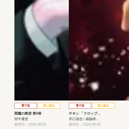
電子版
試し読み
電子版
試し読み
閻魔の教室 第6巻
チキン 「ドロップ…
田中優吏
井口達也 / 歳脇将…
発売日：2026.08.06
発売日：2026.08.06