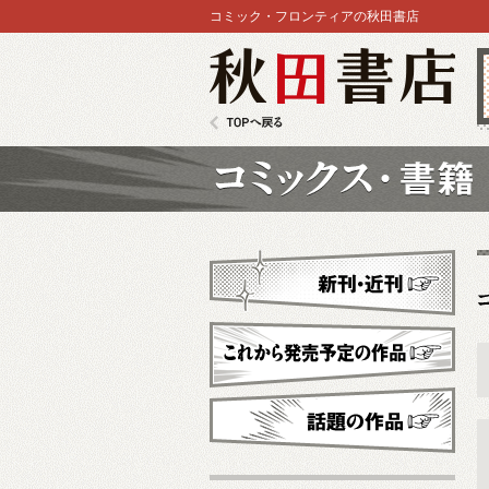
コミック・フロンティアの秋田書店
秋田書店
TOPへ戻る
コミックス
新刊・近刊
これから発売予定
話題の作品