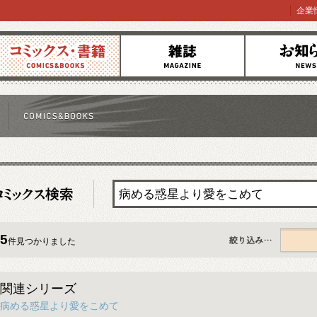
企業
コミックス
雑誌
お知らせ
5
件見つかりました
すべて
関連シリーズ
病める惑星より愛をこめて