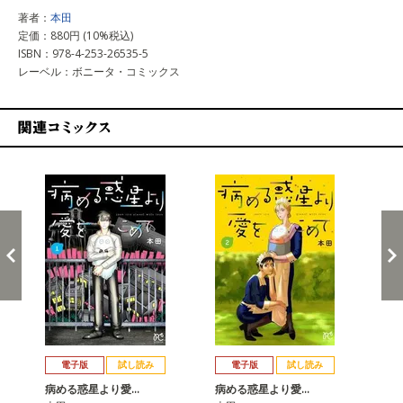
著者：
本田
定価：880円 (10%税込)
ISBN：978-4-253-26535-5
レーベル：ボニータ・コミックス
関連コミックス
戻る
進む
電子版
試し読み
電子版
試し読み
病める惑星より愛…
病める惑星より愛…
病