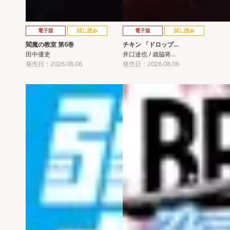
電子版
試し読み
電子版
試し読み
閻魔の教室 第6巻
チキン 「ドロップ…
田中優吏
井口達也 / 歳脇将…
発売日：2026.08.06
発売日：2026.08.06