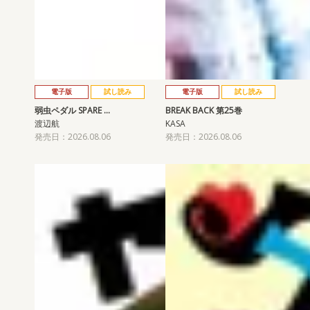
電子版
試し読み
電子版
試し読み
弱虫ペダル SPARE …
BREAK BACK 第25巻
渡辺航
KASA
発売日：2026.08.06
発売日：2026.08.06