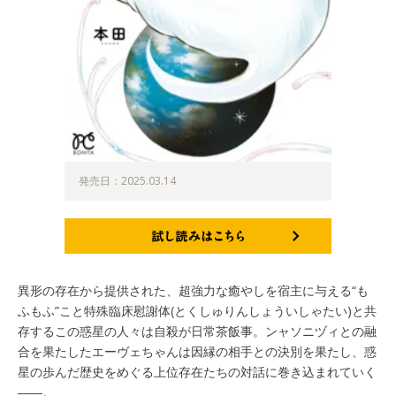
発売日：2025.03.14
試し読みはこちら
異形の存在から提供された、超強力な癒やしを宿主に与える“も
ふもふ”こと特殊臨床慰謝体(とくしゅりんしょういしゃたい)と共
存するこの惑星の人々は自殺が日常茶飯事。ンャソニヅィとの融
合を果たしたエーヴェちゃんは因縁の相手との決別を果たし、惑
星の歩んだ歴史をめぐる上位存在たちの対話に巻き込まれていく
――。