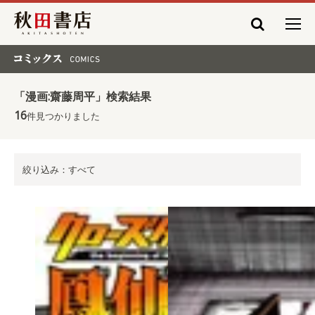
秋田書店
コミックス COMICS
「漫画:齋藤周平」検索結果
16
件見つかりました
絞り込み：すべて