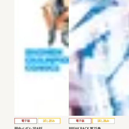
電子版
試し読み
電子版
試し読み
弱虫ペダル SPARE …
BREAK BACK 第25巻