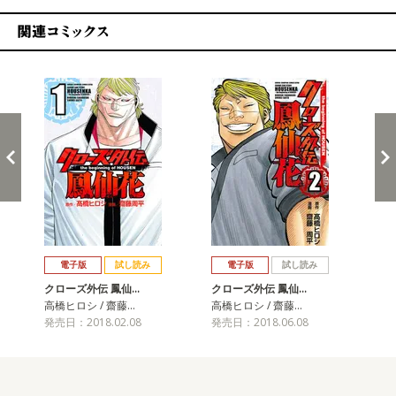
関連コミックス
戻る
進む
電子版
試し読み
電子版
試し読み
クローズ外伝 鳳仙…
クローズ外伝 鳳仙…
ク
高橋ヒロシ / 齋藤…
高橋ヒロシ / 齋藤…
高橋
発売日：2018.02.08
発売日：2018.06.08
発売