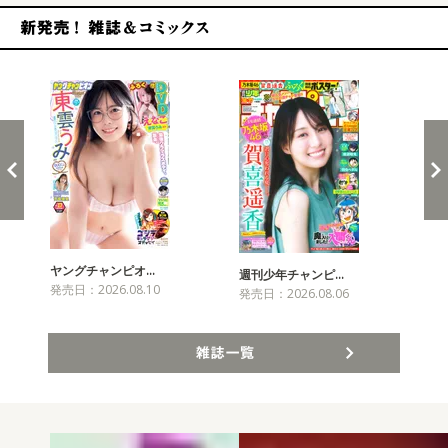
新発売！雑誌&コミックス
ヤングチャンピオ…
チャ
週刊少年チャンピ…
発売日：2026.08.10
発売
発売日：2026.08.06
雑誌一覧