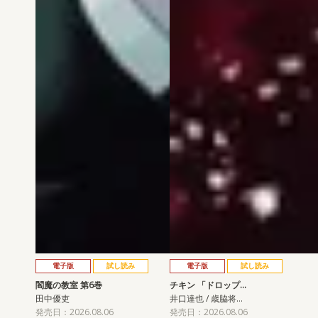
電子版
試し読み
電子版
試し読み
閻魔の教室 第6巻
チキン 「ドロップ…
田中優吏
井口達也 / 歳脇将…
発売日：2026.08.06
発売日：2026.08.06