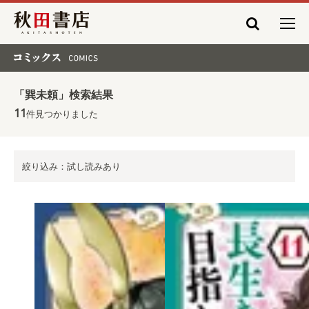
秋田書店
コミックス COMICS
「巽未頼」検索結果
11
件見つかりました
絞り込み：試し読みあり