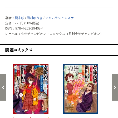
著者：
巽未頼
/
田村ゆうき
/
マキムラシュンスケ
定価：726円 (10%税込)
ISBN：978-4-253-29403-4
レーベル：少年チャンピオン・コミックス（月刊少年チャンピオン）
関連コミックス
戻る
進む