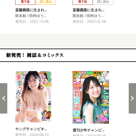
電子版
試し読み
電子版
試し読み
斎藤義龍に生まれ…
斎藤義龍に生まれ…
斎
巽未頼 / 田村ゆう…
巽未頼 / 田村ゆう…
巽未
発売日：2022.10.06
発売日：2023.02.08
発売
新発売！雑誌&コミックス
ヤングチャンピオ…
チャ
週刊少年チャンピ…
発売日：2026.08.10
発売
発売日：2026.08.06