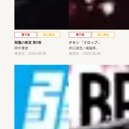
電子版
試し読み
電子版
試し読み
閻魔の教室 第6巻
チキン 「ドロップ…
田中優吏
井口達也 / 歳脇将…
発売日：2026.08.06
発売日：2026.08.06