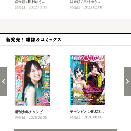
巽未頼 / 田村ゆう…
巽未頼 / 田村ゆう…
巽未
発売日：2022.10.06
発売日：2023.02.08
発売
新発売！雑誌&コミックス
チャンピオンBUZZ …
週刊少年チャンピ…
月
発売日：2026.08.06
発売日：2026.08.06
発売