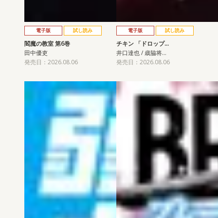
電子版
試し読み
電子版
試し読み
閻魔の教室 第6巻
チキン 「ドロップ…
田中優吏
井口達也 / 歳脇将…
発売日：2026.08.06
発売日：2026.08.06