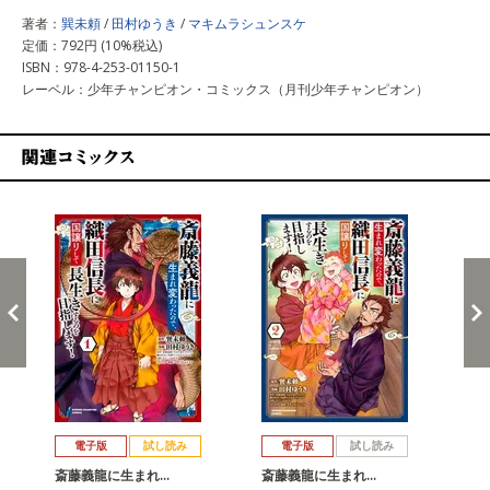
著者：
巽未頼
/
田村ゆうき
/
マキムラシュンスケ
定価：792円 (10%税込)
ISBN：978-4-253-01150-1
レーベル：少年チャンピオン・コミックス（月刊少年チャンピオン）
関連コミックス
戻る
進む
電子版
試し読み
電子版
試し読み
斎藤義龍に生まれ…
斎藤義龍に生まれ…
斎