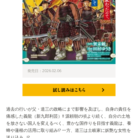
発売日：2026.02.06
試し読みはこちら
過去の行いが父・道三の政略にまで影響を及ぼし、自身の責任を
痛感した義龍（新九郎利芸）!! 源頼朝の頃より続く、自分の土地
を放さない国人を変えるべく、豊かな国作りを目指す義龍は、養
蜂や蓮根の活用に取り組み!? 一方、道三は土岐家に妖艶な女性を
送り込み…!?