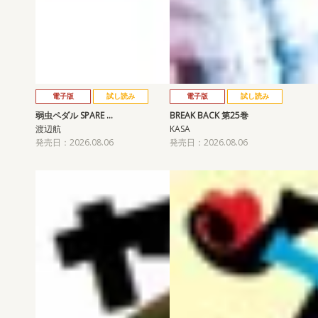
電子版
試し読み
電子版
試し読み
弱虫ペダル SPARE …
BREAK BACK 第25巻
渡辺航
KASA
発売日：2026.08.06
発売日：2026.08.06