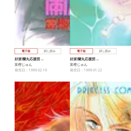
電子版
試し読み
電子版
試し読み
好派!蘭丸応援団 …
好派!蘭丸応援団 …
富樫じゅん
富樫じゅん
発売日：1999.02.19
発売日：1999.01.22