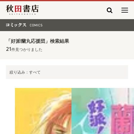
秋田書店
コミックス COMICS
「好派!蘭丸応援団」検索結果
21
件見つかりました
絞り込み：すべて