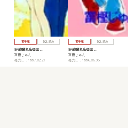
電子版
試し読み
電子版
試し読み
好派!蘭丸応援団 …
好派!蘭丸応援団 …
富樫じゅん
富樫じゅん
発売日：1997.02.21
発売日：1996.06.06