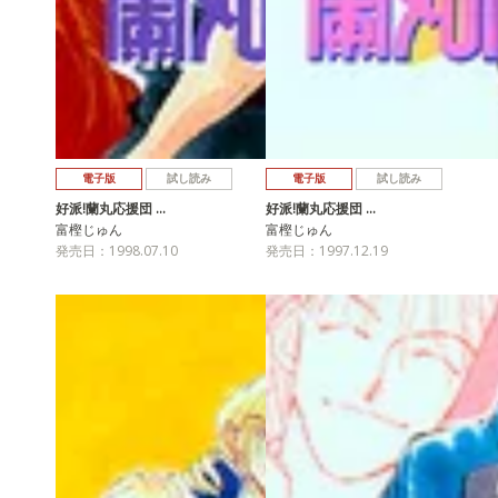
電子版
試し読み
電子版
試し読み
好派!蘭丸応援団 …
好派!蘭丸応援団 …
富樫じゅん
富樫じゅん
発売日：1998.07.10
発売日：1997.12.19