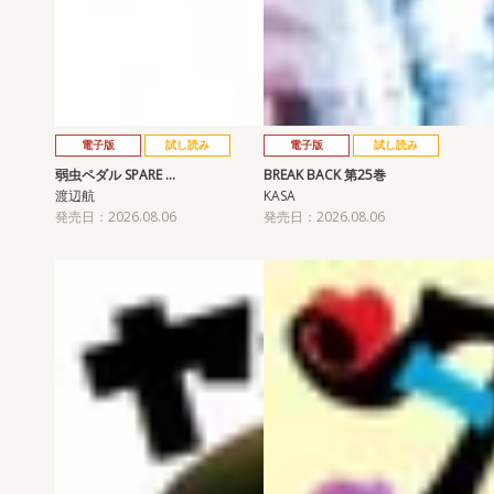
電子版
試し読み
電子版
試し読み
弱虫ペダル SPARE …
BREAK BACK 第25巻
渡辺航
KASA
発売日：2026.08.06
発売日：2026.08.06