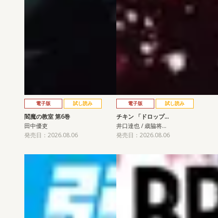
電子版
試し読み
電子版
試し読み
閻魔の教室 第6巻
チキン 「ドロップ…
田中優吏
井口達也 / 歳脇将…
発売日：2026.08.06
発売日：2026.08.06