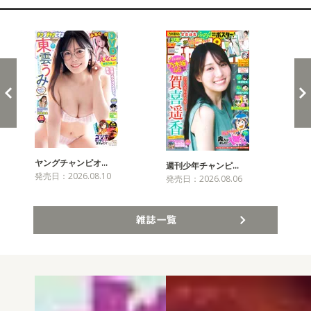
新発売！雑誌&コミックス
ヤングチャンピオ…
チャ
週刊少年チャンピ…
発売日：2026.08.10
発売
発売日：2026.08.06
雑誌一覧