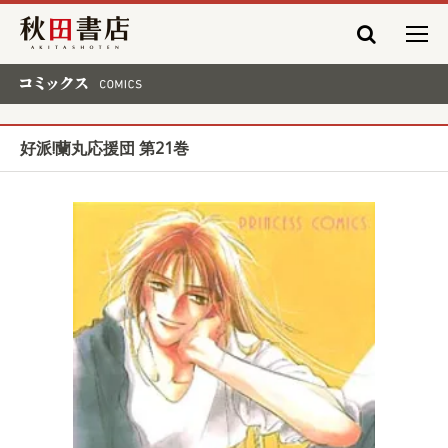
秋田書店
コミックス COMICS
好派!蘭丸応援団 第21巻