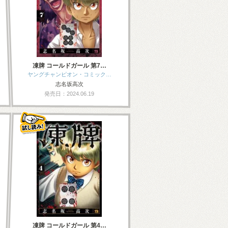
凍牌 コールドガール 第7…
ヤングチャンピオン・コミック…
志名坂高次
発売日：2024.06.19
凍牌 コールドガール 第4…