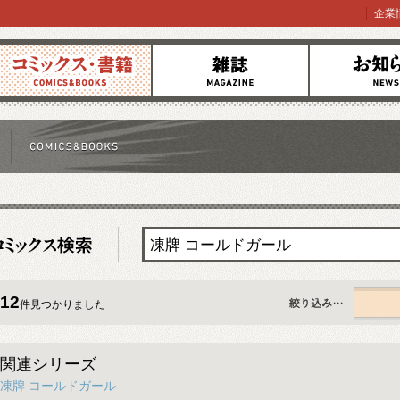
企業
コミックス
雑誌
お知らせ
12
件見つかりました
すべて
関連シリーズ
凍牌 コールドガール