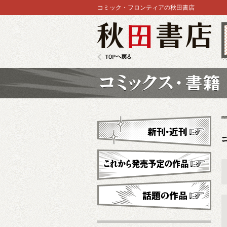
コミック・フロンティアの秋田書店
秋田書店
TOPへ戻る
コミックス
新刊・近刊
これから発売予定
話題の作品