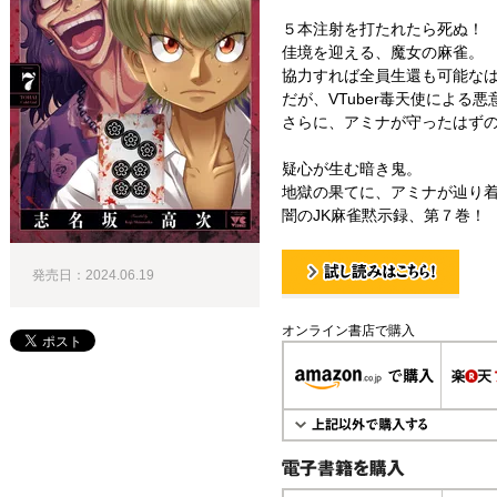
５本注射を打たれたら死ぬ！
佳境を迎える、魔女の麻雀。
協力すれば全員生還も可能な
だが、VTuber毒天使による
さらに、アミナが守ったはずの
疑心が生む暗き鬼。
地獄の果てに、アミナが辿り
闇のJK麻雀黙示録、第７巻！
発売日：2024.06.19
試し読み！
オンライン書店で購入
電子書籍で購入