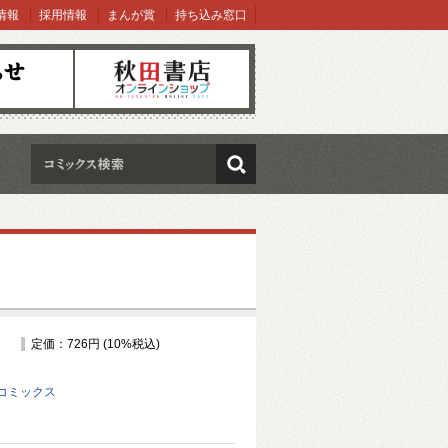
情報
採用情報
まんが賞
持ち込み窓口
オンラインショップ
検索
定価：726円 (10%税込)
コミックス