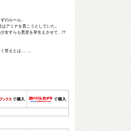
はずのルール。
悪意はアミナを貫こうとしていた。
少女すらも悪意を芽生えさせて…!?
着く答えとは……。