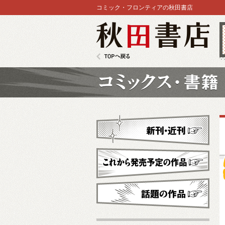
コミック・フロンティアの秋田書店
秋田書店
TOPへ戻る
コミックス
新刊・近刊
これから発売予定
話題の作品