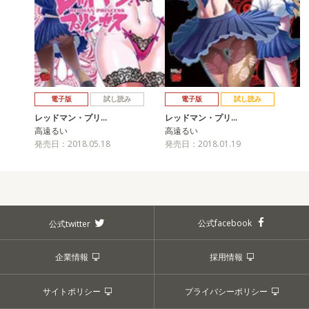
電子版
試し読み
電子版
試し読み
レッドマン・プリ…
レッドマン・プリ…
高遠るい
高遠るい
発売日：2018.05.18
発売日：2018.01.19
公式facebook
公式twitter
企業情報
採用情報
サイトポリシー
プライバシーポリシー