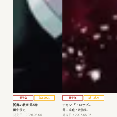
電子版
試し読み
電子版
試し読み
閻魔の教室 第6巻
チキン 「ドロップ…
田中優吏
井口達也 / 歳脇将…
発売日：2026.08.06
発売日：2026.08.06