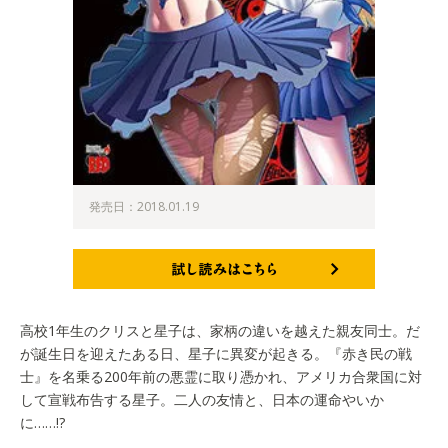
発売日：2018.01.19
試し読みはこちら
高校1年生のクリスと星子は、家柄の違いを越えた親友同士。だ
が誕生日を迎えたある日、星子に異変が起きる。『赤き民の戦
士』を名乗る200年前の悪霊に取り憑かれ、アメリカ合衆国に対
して宣戦布告する星子。二人の友情と、日本の運命やいか
に……!?