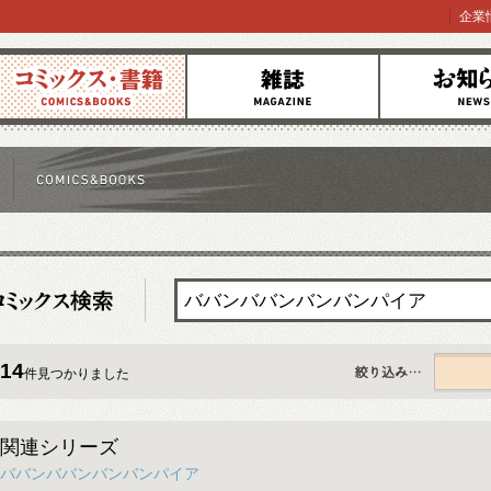
企業
コミックス
雑誌
お知らせ
14
件見つかりました
すべて
関連シリーズ
ババンババンバンバンパイア