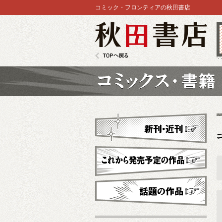
コミック・フロンティアの秋田書店
秋田書店
TOPへ戻る
コミックス
新刊・近刊
これから発売予定
話題の作品