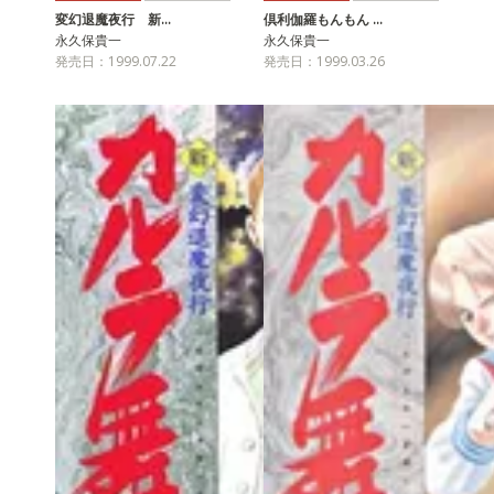
変幻退魔夜行 新…
倶利伽羅もんもん …
永久保貴一
永久保貴一
発売日：1999.07.22
発売日：1999.03.26