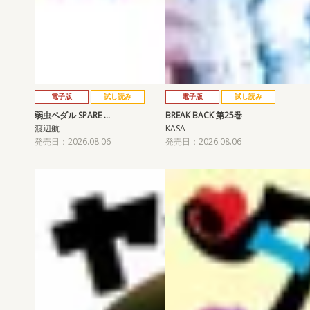
電子版
試し読み
電子版
試し読み
弱虫ペダル SPARE …
BREAK BACK 第25巻
渡辺航
KASA
発売日：2026.08.06
発売日：2026.08.06