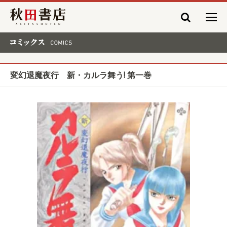
秋田書店
コミックス COMICS
変幻退魔夜行 新・カルラ舞う! 第一巻