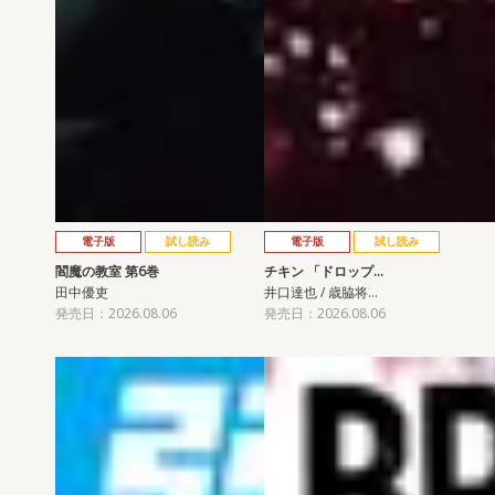
電子版
試し読み
電子版
試し読み
閻魔の教室 第6巻
チキン 「ドロップ…
田中優吏
井口達也 / 歳脇将…
発売日：2026.08.06
発売日：2026.08.06