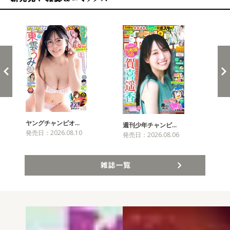
新発売！雑誌&コミックス
ヤングチャンピオ…
チャ
週刊少年チャンピ…
発売日：2026.08.10
発売
発売日：2026.08.06
雑誌一覧