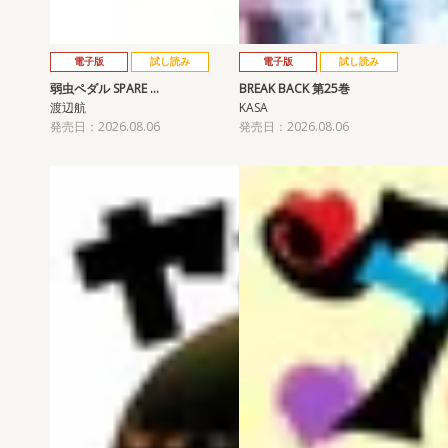
電子版
試し読み
電子版
試し読み
弱虫ペダル SPARE …
BREAK BACK 第25巻
渡辺航
KASA
発売日：2026.08.06
発売日：2026.08.06