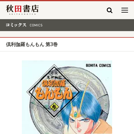
秋田書店
コミックス COMICS
倶利伽羅もんもん 第3巻