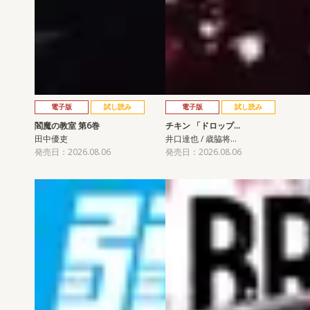
電子版
試し読み
電子版
試し読み
閻魔の教室 第6巻
チキン 「ドロップ…
田中優吏
井口達也 / 歳脇将…
発売日：2026.08.06
発売日：2026.08.06