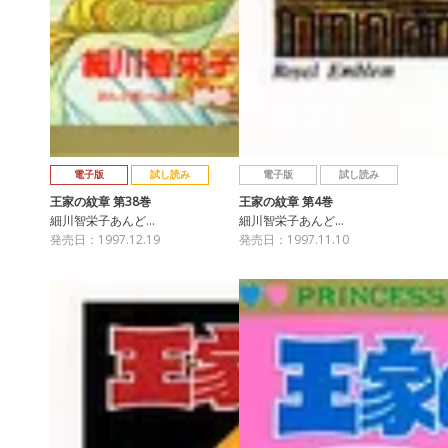
電子版
試し読み
電子版
試し読み
王家の紋章 第38巻
王家の紋章 第4巻
細川智栄子あんど…
細川智栄子あんど…
発売日：1997.12.19
発売日：1997.11.10