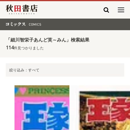
秋田書店
コミックス COMICS
「細川智栄子あんど芙～みん」検索結果
114
件見つかりました
絞り込み：すべて