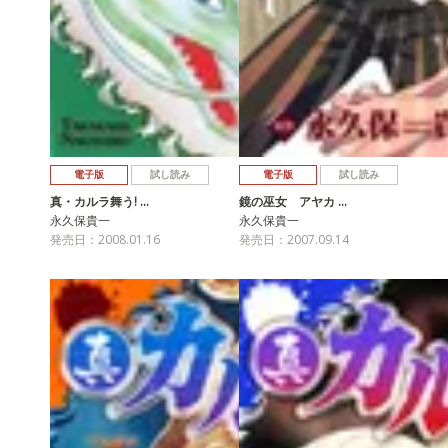
電子版
試し読み
電子版
試し読み
真・カルラ舞う! …
鏡の巫女 アヤカ …
永久保貴一
永久保貴一
発売日：2008.01.16
発売日：2007.09.14