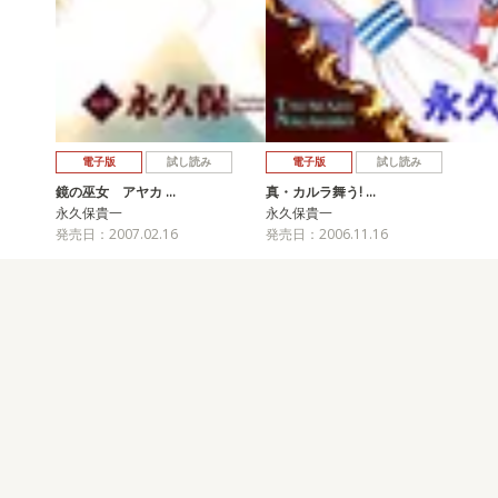
電子版
試し読み
電子版
試し読み
鏡の巫女 アヤカ …
真・カルラ舞う! …
永久保貴一
永久保貴一
発売日：2007.02.16
発売日：2006.11.16