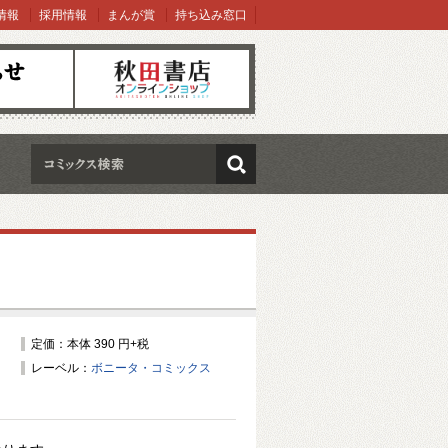
情報
採用情報
まんが賞
持ち込み窓口
オンラインショップ
検索
定価：本体 390 円+税
レーベル：
ボニータ・コミックス