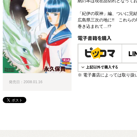
紙の本は現在品切れとなって
「紀伊の双神」編、ついに完結
広島県三次の地に!! これら
巻き込まれて…!?
電子書籍で購入
※ 電子書店によっては取り扱
発売日：2008.01.16