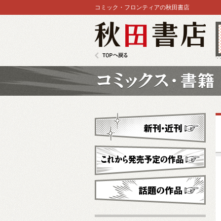
コミック・フロンティアの秋田書店
秋田書店
TOPへ戻る
コミックス
新刊・近刊
これから発売予定
話題の作品