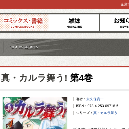
企業
コミックス
雑誌
お知らせ
真・カルラ舞う!
第4巻
著者：
永久保貴一
ISBN：978-4-253-09718-5
シリーズ：
真・カルラ舞う!