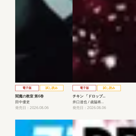
電子版
試し読み
電子版
試し読み
閻魔の教室 第6巻
チキン 「ドロップ…
田中優吏
井口達也 / 歳脇将…
発売日：2026.08.06
発売日：2026.08.06