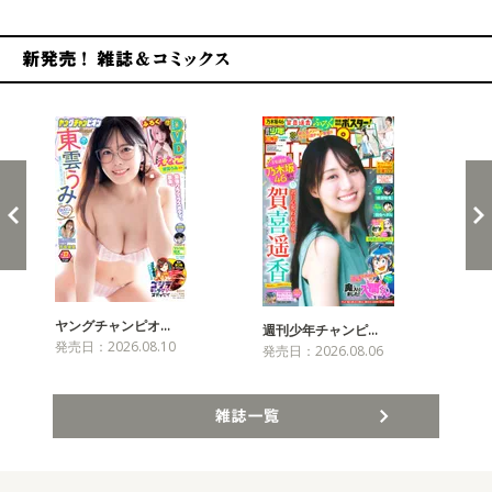
新発売！雑誌&コミックス
ヤングチャンピオ…
チャ
週刊少年チャンピ…
発売日：2026.08.10
発売
発売日：2026.08.06
雑誌一覧