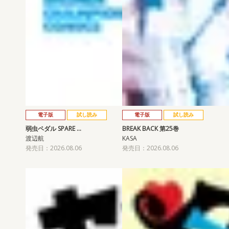
電子版
試し読み
電子版
試し読み
弱虫ペダル SPARE …
BREAK BACK 第25巻
渡辺航
KASA
発売日：2026.08.06
発売日：2026.08.06