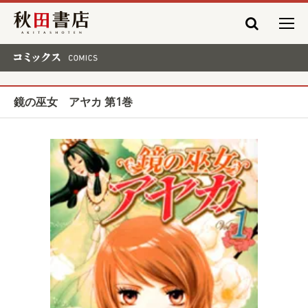
秋田書店
コミックス COMICS
鏡の巫女 アヤカ 第1巻