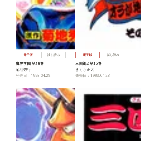
電子版
試し読み
電子版
試し読み
魔界学園 第19巻
三四郎2 第15巻
菊地秀行
きくち正太
発売日：1993.04.28
発売日：1993.04.23