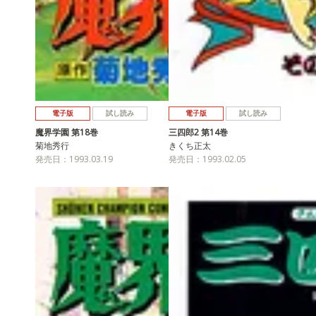
電子版
試し読み
電子版
試し読み
魔界学園 第18巻
三四郎2 第14巻
菊地秀行
きくち正太
発売日：1993.03.19
発売日：1993.02.05