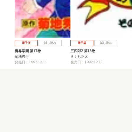
電子版
試し読み
電子版
試し読み
魔界学園 第17巻
三四郎2 第13巻
菊地秀行
きくち正太
発売日：1992.12.11
発売日：1992.12.11