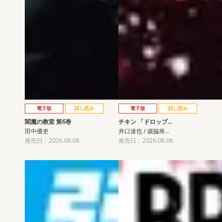
電子版
試し読み
電子版
試し読み
閻魔の教室 第6巻
チキン 「ドロップ…
田中優吏
井口達也 / 歳脇将…
発売日：2026.08.06
発売日：2026.08.06