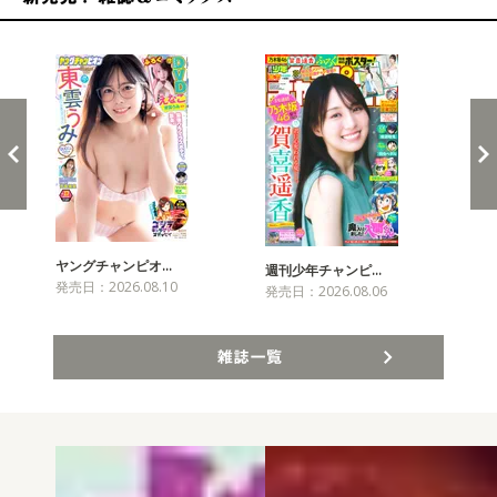
新発売！雑誌&コミックス
ヤングチャンピオ…
チャ
週刊少年チャンピ…
発売日：2026.08.10
発売
発売日：2026.08.06
雑誌一覧