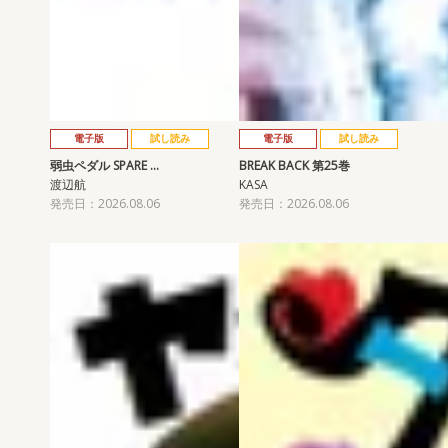
電子版
試し読み
電子版
試し読み
弱虫ペダル SPARE …
BREAK BACK 第25巻
渡辺航
KASA
発売日：2026.08.06
発売日：2026.08.06